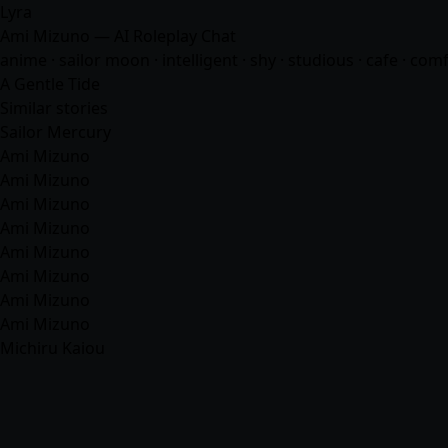
Lyra
Ami Mizuno — AI Roleplay Chat
anime
· sailor moon · intelligent · shy · studious · cafe ·
comf
A Gentle Tide
Similar stories
Sailor Mercury
Ami Mizuno
Ami Mizuno
Ami Mizuno
Ami Mizuno
Ami Mizuno
Ami Mizuno
Ami Mizuno
Ami Mizuno
Michiru Kaiou