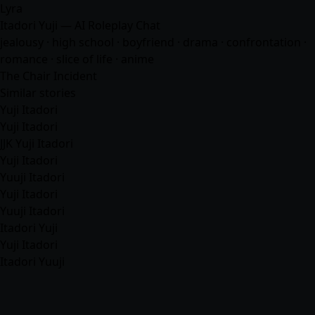
Lyra
Itadori Yuji — AI Roleplay Chat
jealousy · high school · boyfriend · drama · confrontation ·
romance
· slice of life ·
anime
The Chair Incident
Similar stories
Yuji Itadori
Yuji Itadori
JJK Yuji Itadori
Yuji Itadori
Yuuji Itadori
Yuji Itadori
Yuuji Itadori
Itadori Yuji
Yuji Itadori
Itadori Yuuji