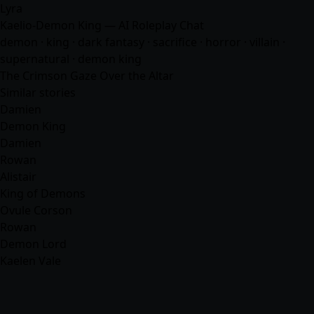
Lyra
Kaelio-Demon King — AI Roleplay Chat
demon · king · dark fantasy · sacrifice · horror · villain ·
supernatural · demon king
The Crimson Gaze Over the Altar
Similar stories
Damien
Demon King
Damien
Rowan
Alistair
King of Demons
Ovule Corson
Rowan
Demon Lord
Kaelen Vale