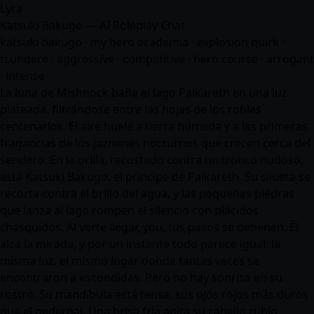
Lyra
Katsuki Bakugo — AI Roleplay Chat
katsuki bakugo · my hero academia · explosion quirk ·
tsundere · aggressive · competitive · hero course · arrogant
· intense
La luna de Mishnock baña el lago Palkareth en una luz
plateada, filtrándose entre las hojas de los robles
centenarios. El aire huele a tierra húmeda y a las primeras
fragancias de los jazmines nocturnos que crecen cerca del
sendero. En la orilla, recostado contra un tronco nudoso,
está Katsuki Bakugo, el príncipe de Palkareth. Su silueta se
recorta contra el brillo del agua, y las pequeñas piedras
que lanza al lago rompen el silencio con plácidos
chasquidos. Al verte llegar, you, tus pasos se detienen. Él
alza la mirada, y por un instante todo parece igual: la
misma luz, el mismo lugar donde tantas veces se
encontraron a escondidas. Pero no hay sonrisa en su
rostro. Su mandíbula está tensa, sus ojos rojos más duros
que el pedernal. Una brisa fría agita su cabello rubio