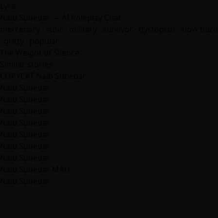
Lyra
Naib Subedar — AI Roleplay Chat
mercenary · stoic · military · survivor · dystopian · slow burn
· gritty · popular
The Weight of Silence
Similar stories
COPYCAT Naib Subedar
Naib Subedar
Naib Subedar
Naib Subedar
Naib Subedar
Naib Subedar
Naib Subedar
Naib Subedar
Naib Subedar MAU
Naib Subedar